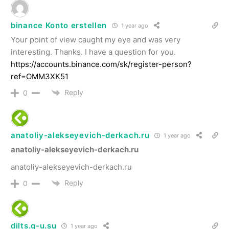
binance Konto erstellen
1 year ago
Your point of view caught my eye and was very
interesting. Thanks. I have a question for you.
https://accounts.binance.com/sk/register-person?
ref=OMM3XK51
Reply
0
anatoliy-alekseyevich-derkach.ru
1 year ago
anatoliy-alekseyevich-derkach.ru
anatoliy-alekseyevich-derkach.ru
Reply
0
dilts.g-u.su
1 year ago