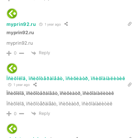
myprin92.ru
1 year ago
myprin92.ru
myprin92.ru
Reply
0
Ïñèõîëîã, ïñèõîòåðàïåâò, ïñèõèàòð, ïñèõîàíàëèòèê
1 year ago
Ïñèõîëîã, ïñèõîòåðàïåâò, ïñèõèàòð, ïñèõîàíàëèòèê
Ïñèõîëîã, ïñèõîòåðàïåâò, ïñèõèàòð, ïñèõîàíàëèòèê
Reply
0