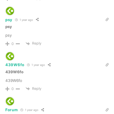
psy
1 year ago
psy
psy
Reply
0
439W6fo
1 year ago
439W6fo
439W6fo
Reply
0
Forum
1 year ago