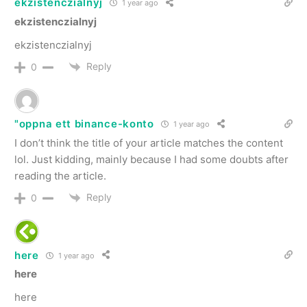
ekzistenczialnyj
1 year ago
ekzistenczialnyj
ekzistenczialnyj
Reply
0
"oppna ett binance-konto
1 year ago
I don’t think the title of your article matches the content
lol. Just kidding, mainly because I had some doubts after
reading the article.
Reply
0
here
1 year ago
here
here