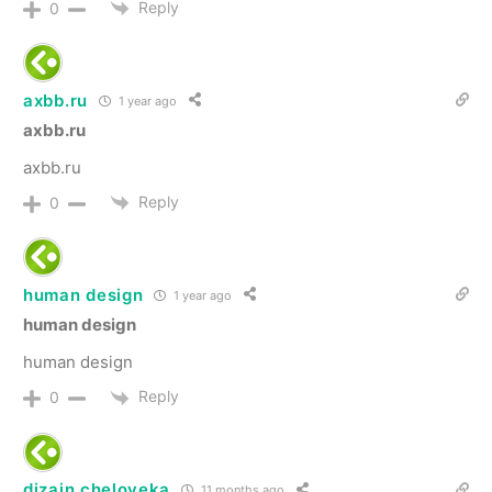
Reply
0
axbb.ru
1 year ago
axbb.ru
axbb.ru
Reply
0
human design
1 year ago
human design
human design
Reply
0
dizain cheloveka
11 months ago