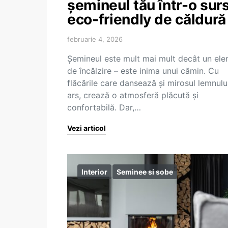
șemineul tău într-o sur
eco-friendly de căldură
februarie 4, 2026
Șemineul este mult mai mult decât un el
de încălzire – este inima unui cămin. Cu
flăcările care dansează și mirosul lemnulu
ars, crează o atmosferă plăcută și
confortabilă. Dar,…
Vezi articol
Interior
Seminee si sobe