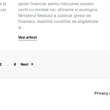
e la
sprijin financiar pentru inlocuirea sobelor
 cat
vechi cu modele noi, eficiente si ecologice.
Ministerul Mediului a publicat ghidul de
finantare, stabilind conditiile de eligibilitate
si…
Vezi articol
Paginație articole
2
…
8
Next
Privacy 