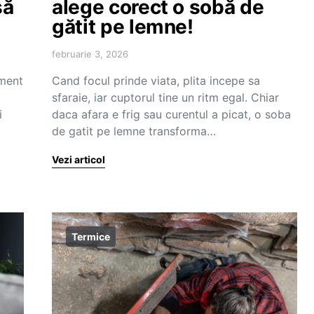
să
alege corect o sobă de
gătit pe lemne!
februarie 3, 2026
ement
Cand focul prinde viata, plita incepe sa
sfaraie, iar cuptorul tine un ritm egal. Chiar
i
daca afara e frig sau curentul a picat, o soba
de gatit pe lemne transforma…
Vezi articol
Termice