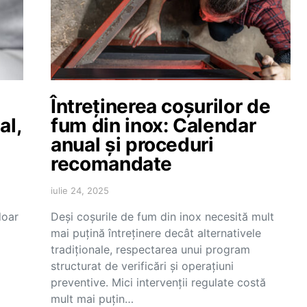
Întreținerea coșurilor de
al,
fum din inox: Calendar
anual și proceduri
recomandate
iulie 24, 2025
doar
Deși coșurile de fum din inox necesită mult
mai puțină întreținere decât alternativele
tradiționale, respectarea unui program
structurat de verificări și operațiuni
preventive. Mici intervenții regulate costă
mult mai puțin…