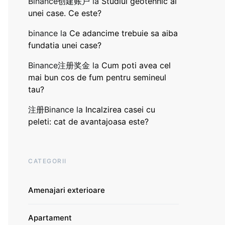
Binance创建账户
la
Studiul geotehnic al
unei case. Ce este?
binance
la
Ce adancime trebuie sa aiba
fundatia unei case?
Binance注册奖金
la
Cum poti avea cel
mai bun cos de fum pentru semineul
tau?
注册Binance
la
Incalzirea casei cu
peleti: cat de avantajoasa este?
CATEGORII
Amenajari exterioare
Apartament