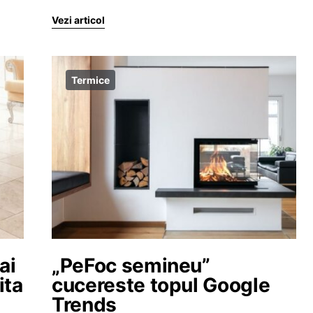
Vezi articol
Termice
ai
„PeFoc semineu”
ita
cucereste topul Google
Trends