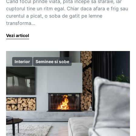
Cand focul prinde viata, plita incepe sa sfaraie, iar
cuptorul tine un ritm egal. Chiar daca afara e frig sau
curentul a picat, o soba de gatit pe lemne
transforma…
Vezi articol
Interior
Seminee si sobe