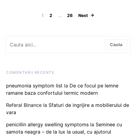
Paginație artic
1
2
…
26
Next
Search for:
Cauta
COMENTARII RECENTE
pneumonia symptom list
la
De ce focul pe lemne
ramane baza confortului termic modern
Referal Binance
la
Sfaturi de ingrijire a mobilierului de
vara
penicillin allergy swelling symptoms
la
Seminee cu
samota neagra – de la lux la usual, cu ajutorul