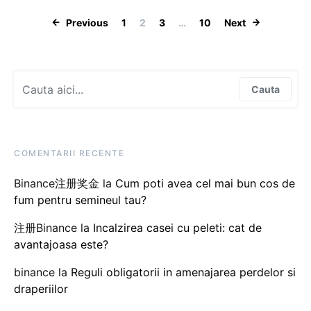
Paginație artic
Previous
1
2
3
…
10
Next
Search for:
Cauta
COMENTARII RECENTE
Binance注册奖金
la
Cum poti avea cel mai bun cos de
fum pentru semineul tau?
注册Binance
la
Incalzirea casei cu peleti: cat de
avantajoasa este?
binance
la
Reguli obligatorii in amenajarea perdelor si
draperiilor