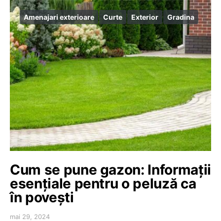
Amenajari exterioare
Curte
Exterior
Gradina
Cum se pune gazon: Informații
esențiale pentru o peluză ca
în povești
mai 29, 2024