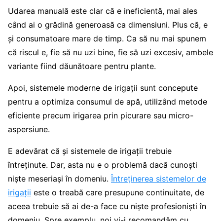
Udarea manuală este clar că e ineficientă, mai ales
când ai o grădină generoasă ca dimensiuni. Plus că, e
și consumatoare mare de timp. Ca să nu mai spunem
că riscul e, fie să nu uzi bine, fie să uzi excesiv, ambele
variante fiind dăunătoare pentru plante.
Apoi, sistemele moderne de irigații sunt concepute
pentru a optimiza consumul de apă, utilizând metode
eficiente precum irigarea prin picurare sau micro-
aspersiune.
E adevărat că și sistemele de irigații trebuie
întreținute. Dar, asta nu e o problemă dacă cunoști
niște meseriași în domeniu.
Întreținerea sistemelor de
irigații
este o treabă care presupune continuitate, de
aceea trebuie să ai de-a face cu niște profesioniști în
domeniu. Spre exemplu, noi vi-i recomandăm cu