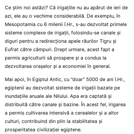
Ce știm noi astăzi? Că irigațiile nu au apărut de ieri de
azi, ele au o vechime considerabilă. De exemplu, în
Mesopotamia cu 6 milenii î.Hr., s-au dezvoltat primele
sisteme complexe de irigații, folosindu-se canale și
diguri pentru a redirecționa apele râurilor Tigru și
Eufrat către câmpuri. Drept urmare, acest fapt a
permis agriculturii să prospere și a condus la
dezvoltarea orașelor și a economiei în general.
Mai apoi, în Egiptul Antic, cu ”doar” 5000 de ani î.Hr.,
egiptenii au dezvoltat sisteme de irigații bazate pe
inundațiile anuale ale Nilului. Apa era captată și
distribuită către canale și bazine. În acest fel, irigarea
a permis cultivarea intensivă a cerealelor și a altor
culturi, contribuind din plin la stabilitatea și
prosperitatea civilizației egiptene.