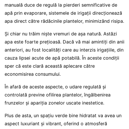
manuală duce de regulă la pierderi semnificative de
apă prin evaporare, sistemele de irigații direcționează
apa direct către rădăcinile plantelor, minimizând risipa.
Și chiar nu trăim niște vremuri de așa natură. Astăzi
apa este foarte prețioasă. Dacă vă mai amintiți din anii
anteriori, au fost localități care au interzis irigațiile, din
cauza lipsei acute de apă potabilă. În aceste condiții
sper că este clară această aplecare către
economisirea consumului.
În afară de aceste aspecte, o udare regulată și
controlată previne ofilirea plantelor, îngălbenirea
frunzelor și apariția zonelor uscate inestetice.
Plus de asta, un spațiu verde bine hidratat va avea un
aspect luxuriant și vibrant, oferind o atmosferă