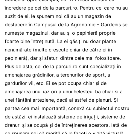
încredere pe cei de la parcuri.ro. Pentru cei care nu au
auzit de ei, le spunem noi că au un magazin de
desfacere în Campusul de la Agronomie – Gardenis se
numește magazinul, dar au și o pepinieră proprie
foarte bine întreținută. La ei găsiți nu doar plante
nenumărate (multe crescute chiar de către ei în
pepinieră), dar și sfaturi dintre cele mai folositoare.
Plus de asta, cei de la parcuri.ro sunt specializați în
amenajarea grădinilor, a terenurilor de sport, a
gardurilor vii, etc. Ei se pot ocupa chiar și de
amenajarea unui iaz ori a unui heleșteu, ba chiar și a
unei fântâni arteziene, dacă ai astfel de planuri. Și
partea cea mai importantă, conexă cu subiectul nostru
de astăzi, ei instalează sisteme de irigații, sisteme de
drenuri și se ocupă și de întreținerea acestora. Iată de
ce spunem noi că merită să le faceți o vizită virtuală