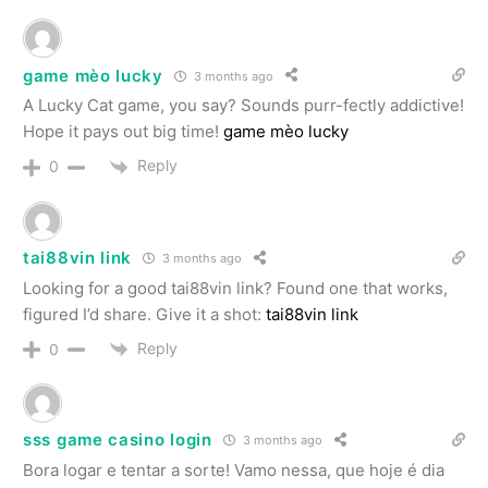
game mèo lucky
3 months ago
A Lucky Cat game, you say? Sounds purr-fectly addictive!
Hope it pays out big time!
game mèo lucky
Reply
0
tai88vin link
3 months ago
Looking for a good tai88vin link? Found one that works,
figured I’d share. Give it a shot:
tai88vin link
Reply
0
sss game casino login
3 months ago
Bora logar e tentar a sorte! Vamo nessa, que hoje é dia