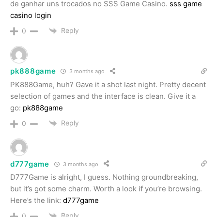
de ganhar uns trocados no SSS Game Casino.
sss game
casino login
Reply
0
pk888game
3 months ago
PK888Game, huh? Gave it a shot last night. Pretty decent
selection of games and the interface is clean. Give it a
go:
pk888game
Reply
0
d777game
3 months ago
D777Game is alright, I guess. Nothing groundbreaking,
but it’s got some charm. Worth a look if you’re browsing.
Here’s the link:
d777game
Reply
0