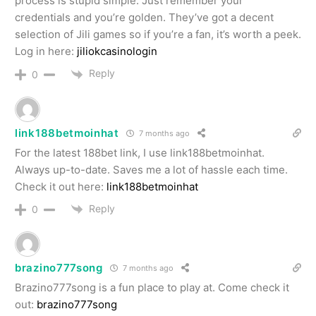
process is stupid simple. Just remember your
credentials and you’re golden. They’ve got a decent
selection of Jili games so if you’re a fan, it’s worth a peek.
Log in here:
jiliokcasinologin
Reply
0
link188betmoinhat
7 months ago
For the latest 188bet link, I use link188betmoinhat.
Always up-to-date. Saves me a lot of hassle each time.
Check it out here:
link188betmoinhat
Reply
0
brazino777song
7 months ago
Brazino777song is a fun place to play at. Come check it
out:
brazino777song