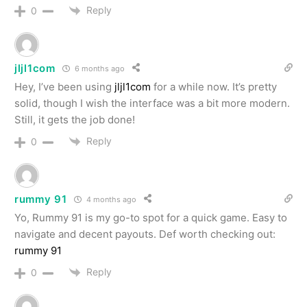
Reply
0
jljl1com
6 months ago
Hey, I’ve been using
jljl1com
for a while now. It’s pretty
solid, though I wish the interface was a bit more modern.
Still, it gets the job done!
Reply
0
rummy 91
4 months ago
Yo, Rummy 91 is my go-to spot for a quick game. Easy to
navigate and decent payouts. Def worth checking out:
rummy 91
Reply
0