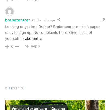
brabetentrar
3 months ago
Looking to get into Brabet? Brabetentrar made it super
easy to sign up. No complaints here. Give it a shot
yourself:
brabetentrar
Reply
0
CITESTE SI
Amenajari exterioare
Gradina