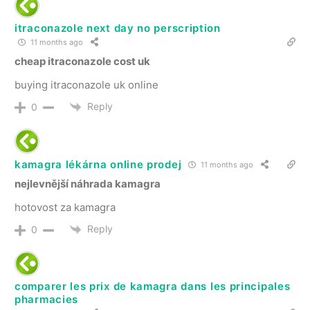
itraconazole next day no perscription
11 months ago
cheap itraconazole cost uk
buying itraconazole uk online
Reply
0
kamagra lékárna online prodej
11 months ago
nejlevnější náhrada kamagra
hotovost za kamagra
Reply
0
comparer les prix de kamagra dans les principales
pharmacies