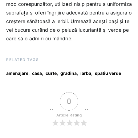
mod corespunzător, utilizezi nisip pentru a uniformiza
suprafața și oferi îngrijire adecvată pentru a asigura o
creștere sănătoasă a ierbii. Urmează acești pași și te
vei bucura curând de o peluză luxuriantă și verde pe
care să o admiri cu mândrie.
RELATED TAGS
,
,
,
,
,
amenajare
casa
curte
gradina
iarba
spatiu verde
0
Article Rating