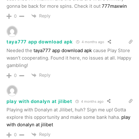
gonna be back for more spins. Check it out
777maxwin
Reply
0
taya777 app download apk
4 months ago
Needed the
taya777 app download apk
cause Play Store
wasn’t cooperating. Found it here, no issues at all. Happy
gambling!
Reply
0
play with donalyn at jilibet
4 months ago
Playing with Donalyn at Jilibet, huh? Sign me up! Gotta
explore this opportunity and make some bank haha.
play
with donalyn at jilibet
Reply
0