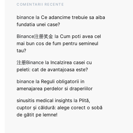
COMENTARII RECENTE
binance
la
Ce adancime trebuie sa aiba
fundatia unei case?
Binance注册奖金
la
Cum poti avea cel
mai bun cos de fum pentru semineul
tau?
注册Binance
la
Incalzirea casei cu
peleti: cat de avantajoasa este?
binance
la
Reguli obligatorii in
amenajarea perdelor si draperiilor
sinusitis medical insights
la
Plită,
cuptor și căldură: alege corect o sobă
de gătit pe lemne!