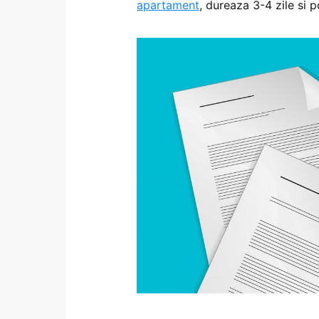
apartament
, dureaza 3-4 zile si p