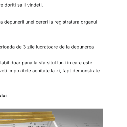
doriti sa il vindeti.
ma depunerii unei cereri la registratura organul
erioada de 3 zile lucratoare de la depunerea
labil doar pana la sfarsitul lunii in care este
veti impozitele achitate la zi, fapt demonstrate
ului