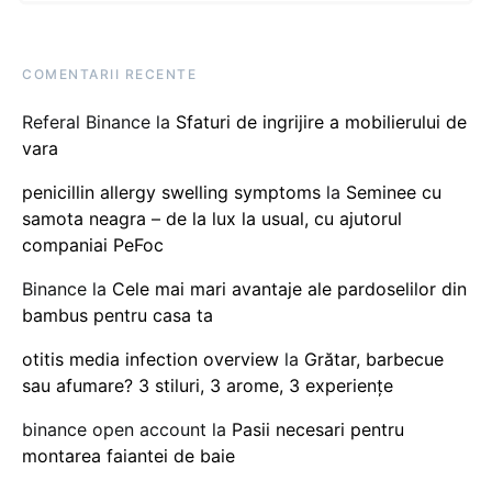
COMENTARII RECENTE
Referal Binance
la
Sfaturi de ingrijire a mobilierului de
vara
penicillin allergy swelling symptoms
la
Seminee cu
samota neagra – de la lux la usual, cu ajutorul
companiai PeFoc
Binance
la
Cele mai mari avantaje ale pardoselilor din
bambus pentru casa ta
otitis media infection overview
la
Grătar, barbecue
sau afumare? 3 stiluri, 3 arome, 3 experiențe
binance open account
la
Pasii necesari pentru
montarea faiantei de baie