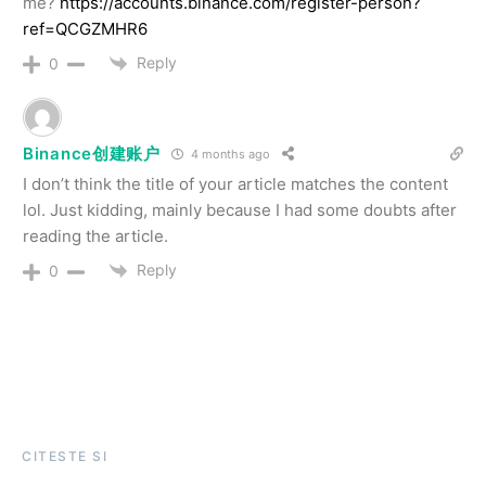
me?
https://accounts.binance.com/register-person?
ref=QCGZMHR6
Reply
0
Binance创建账户
4 months ago
I don’t think the title of your article matches the content
lol. Just kidding, mainly because I had some doubts after
reading the article.
Reply
0
CITESTE SI