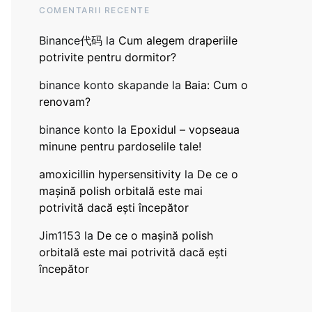
COMENTARII RECENTE
Binance代码
la
Cum alegem draperiile
potrivite pentru dormitor?
binance konto skapande
la
Baia: Cum o
renovam?
binance konto
la
Epoxidul – vopseaua
minune pentru pardoselile tale!
amoxicillin hypersensitivity
la
De ce o
mașină polish orbitală este mai
potrivită dacă ești începător
Jim1153
la
De ce o mașină polish
orbitală este mai potrivită dacă ești
începător