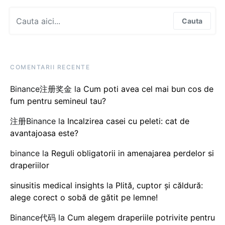
Search for:
Cauta
COMENTARII RECENTE
Binance注册奖金
la
Cum poti avea cel mai bun cos de
fum pentru semineul tau?
注册Binance
la
Incalzirea casei cu peleti: cat de
avantajoasa este?
binance
la
Reguli obligatorii in amenajarea perdelor si
draperiilor
sinusitis medical insights
la
Plită, cuptor și căldură:
alege corect o sobă de gătit pe lemne!
Binance代码
la
Cum alegem draperiile potrivite pentru