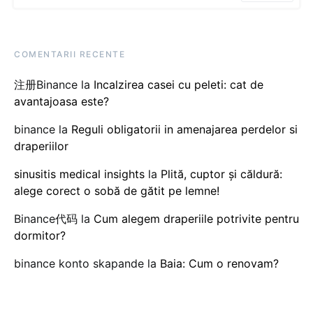
COMENTARII RECENTE
注册Binance
la
Incalzirea casei cu peleti: cat de
avantajoasa este?
binance
la
Reguli obligatorii in amenajarea perdelor si
draperiilor
sinusitis medical insights
la
Plită, cuptor și căldură:
alege corect o sobă de gătit pe lemne!
Binance代码
la
Cum alegem draperiile potrivite pentru
dormitor?
binance konto skapande
la
Baia: Cum o renovam?