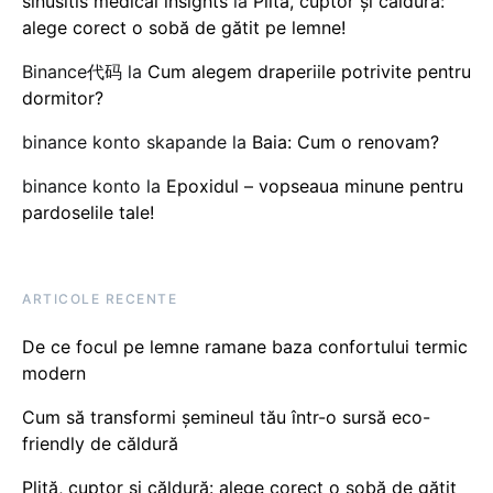
sinusitis medical insights
la
Plită, cuptor și căldură:
alege corect o sobă de gătit pe lemne!
Binance代码
la
Cum alegem draperiile potrivite pentru
dormitor?
binance konto skapande
la
Baia: Cum o renovam?
binance konto
la
Epoxidul – vopseaua minune pentru
pardoselile tale!
ARTICOLE RECENTE
De ce focul pe lemne ramane baza confortului termic
modern
Cum să transformi șemineul tău într-o sursă eco-
friendly de căldură
Plită, cuptor și căldură: alege corect o sobă de gătit