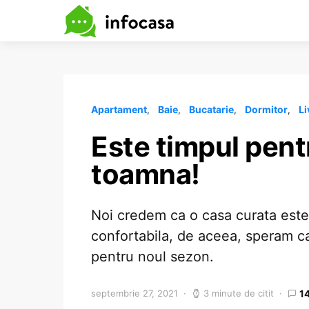
Apartament
Baie
Bucatarie
Dormitor
Li
Este timpul pent
toamna!
Noi credem ca o casa curata este 
confortabila, de aceea, speram ca
pentru noul sezon.
septembrie 27, 2021
3 minute de citit
1