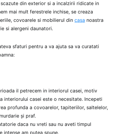
cazute din exterior si a incalzirii ridicate in
nem mai mult ferestrele inchise, se creaza
eriile, covoarele si mobilierul din
casa
noastra
e si alergeni daunatori.
eva sfaturi pentru a va ajuta sa va curatati
toamna:
rioada il petrecem in interiorul casei, motiv
 interiorului casei este o necesitate. Incepeti
a profunda a covoarelor, tapiteriilor, saltelelor,
urdarie și praf.
atatorie daca nu vreti sau nu aveti timpul
 de intense am putea spune.