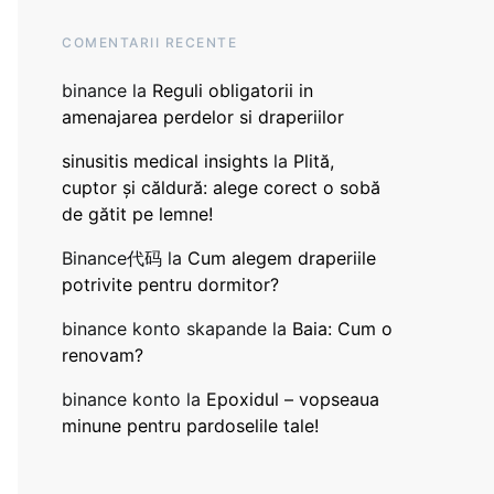
COMENTARII RECENTE
binance
la
Reguli obligatorii in
amenajarea perdelor si draperiilor
sinusitis medical insights
la
Plită,
cuptor și căldură: alege corect o sobă
de gătit pe lemne!
Binance代码
la
Cum alegem draperiile
potrivite pentru dormitor?
binance konto skapande
la
Baia: Cum o
renovam?
binance konto
la
Epoxidul – vopseaua
minune pentru pardoselile tale!