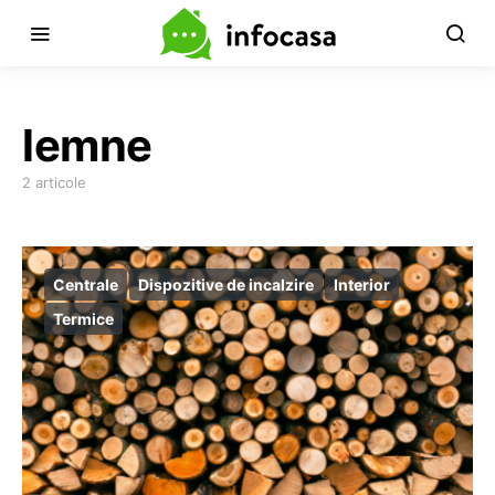
lemne
2 articole
Centrale
Dispozitive de incalzire
Interior
Termice