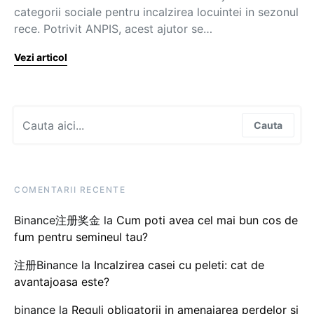
categorii sociale pentru incalzirea locuintei in sezonul
rece. Potrivit ANPIS, acest ajutor se…
Vezi articol
Search for:
Cauta
COMENTARII RECENTE
Binance注册奖金
la
Cum poti avea cel mai bun cos de
fum pentru semineul tau?
注册Binance
la
Incalzirea casei cu peleti: cat de
avantajoasa este?
binance
la
Reguli obligatorii in amenajarea perdelor si