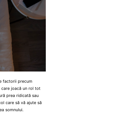
e factorii precum
 care joacă un rol tot
ură prea ridicată sau
ol care să vă ajute să
ea somnului.