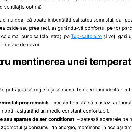
 o ventilație optimă.
elei nu doar că poate îmbunătăți calitatea somnului, dar po
ea calde sau prea reci, asigurându-vă confortul pe tot parcu
 cele mai bune saltele intrați pe
Top-saltele.ro
și veți găsi u
n funcție de nevoi.
tru mentinerea unei temperat
 te pot ajuta să reglezi și să menții temperatura ideală pent
ermostat programabil:
– acesta te ajută să ajustezi automat
 nopții, asigurând un mediu constant confortabil.
re sau aparate de aer condiționat:
– setează aparatele pe m
 zgomotul și consumul de energie, menținând în același ti