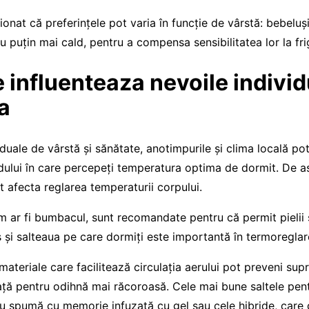
nat că preferințele pot varia în funcție de vârstă: bebelușii
 puțin mai cald, pentru a compensa sensibilitatea lor la fri
e influenteaza nevoile indivi
a
viduale de vârstă și sănătate, anotimpurile și clima locală p
ului în care percepeți temperatura optima de dormit. De a
ot afecta reglarea temperaturii corpului.
m ar fi bumbacul, sunt recomandate pentru că permit pielii s
s și salteaua pe care dormiți este importantă în termoreglar
 materiale care facilitează circulația aerului pot preveni supr
față pentru odihnă mai răcoroasă. Cele mai bune saltele pen
 cu spumă cu memorie infuzată cu gel sau cele hibride, car