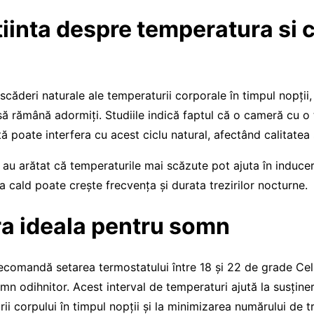
iinta despre temperatura si c
căderi naturale ale temperaturii corporale în timpul nopții,
ă rămână adormiți. Studiile indică faptul că o cameră cu o
ă poate interfera cu acest ciclu natural, afectând calitate
 au arătat că temperaturile mai scăzute pot ajuta în induce
 cald poate crește frecvența și durata trezirilor nocturne.
a ideala pentru somn
recomandă setarea termostatului între 18 și 22 de grade Cel
n odihnitor. Acest interval de temperaturi ajută la susține
i corpului în timpul nopții și la minimizarea numărului de tr