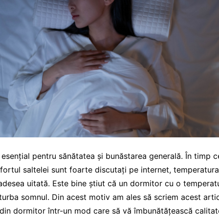
 esențial pentru sănătatea și bunăstarea generală. În timp c
ortul saltelei sunt foarte discutați pe internet, temperatura
adesea uitată. Este bine știut că un dormitor cu o temperat
urba somnul. Din acest motiv am ales să scriem acest artic
din dormitor într-un mod care să vă îmbunătățească calitat