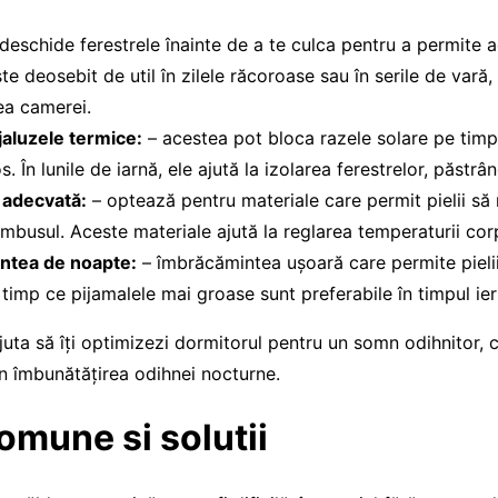
deschide ferestrele înainte de a te culca pentru a permite a
ste deosebit de util în zilele răcoroase sau în serile de vară,
ea camerei.
 jaluzele termice:
– acestea pot bloca razele solare pe timpu
 În lunile de iarnă, ele ajută la izolarea ferestrelor, păstrân
 adecvată:
– optează pentru materiale care permit pielii să 
mbusul. Aceste materiale ajută la reglarea temperaturii corp
ntea de noapte:
– îmbrăcămintea ușoară care permite pielii
n timp ce pijamalele mai groase sunt preferabile în timpul iern
uta să îți optimizezi dormitorul pentru un somn odihnitor, c
rin îmbunătățirea odihnei nocturne.
mune si solutii