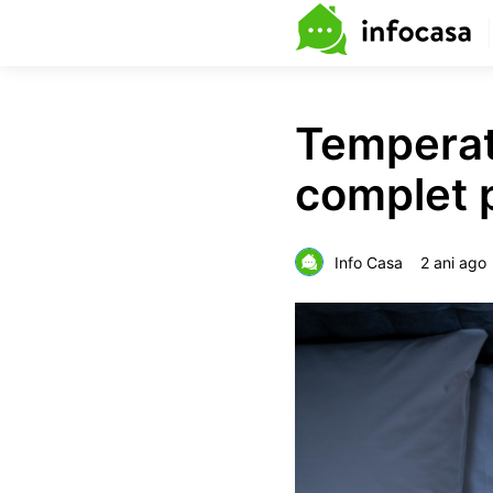
Temperat
complet 
Info Casa
2 ani ago