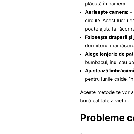
plăcută în cameră.
Aerisește camera:
– 
circule. Acest lucru e
poate ajuta la răcorir
Folosește draperii și
dormitorul mai răcoros.
Alege lenjerie de pat
bumbacul, inul sau ba
Ajustează îmbrăcămi
pentru lunile calde, î
Aceste metode te vor aj
bună calitate a vieții p
Probleme co