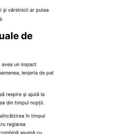
 și vârstnicii ar putea
g.
duale de
ot avea un impact
semenea, lenjeria de pat
ă respire și ajută la
ea din timpul nopții.
aîncălzirea în timpul
tru reglarea
e combină spumă cu