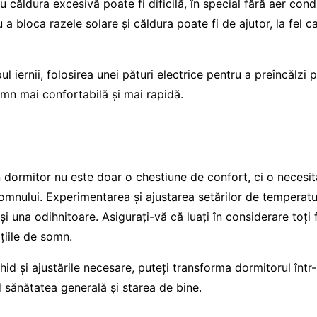
cu căldura excesivă poate fi dificilă, în special fără aer cond
a bloca razele solare și căldura poate fi de ajutor, la fel ca 
ul iernii, folosirea unei pături electrice pentru a preîncălzi
omn mai confortabilă și mai rapidă.
n dormitor nu este doar o chestiune de confort, ci o necesi
somnului. Experimentarea și ajustarea setărilor de temperat
și una odihnitoare. Asigurați-vă că luați în considerare toți 
țiile de somn.
hid și ajustările necesare, puteți transforma dormitorul într
d sănătatea generală și starea de bine.