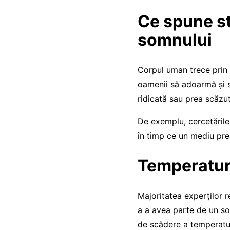
Ce spune st
somnului
Corpul uman trece prin s
oamenii să adoarmă și s
ridicată sau prea scăzut
De exemplu, cercetările
în timp ce un mediu prea
Temperatur
Majoritatea experților 
a a avea parte de un som
de scădere a temperaturi