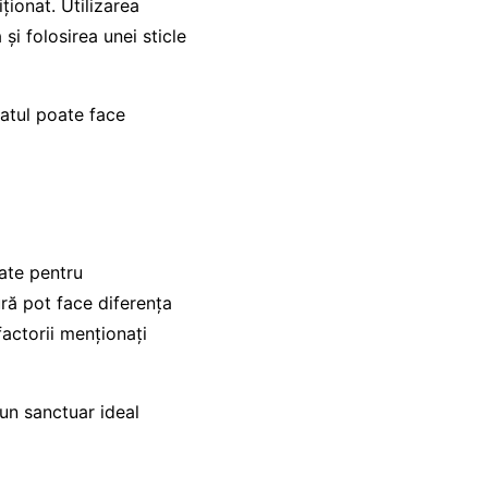
iționat. Utilizarea
și folosirea unei sticle
 patul poate face
tate pentru
ură pot face diferența
factorii menționați
-un sanctuar ideal