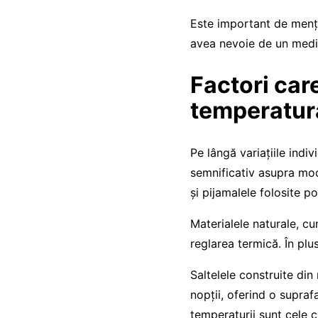
Este important de mențio
avea nevoie de un mediu
Factori car
temperatur
Pe lângă variațiile indi
semnificativ asupra mod
și pijamalele folosite p
Materialele naturale, cu
reglarea termică. În plu
Saltelele construite din
nopții, oferind o supra
temperaturii sunt cele