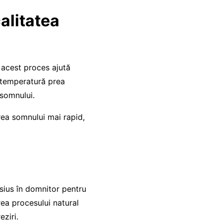
alitatea
 acest proces ajută
 temperatură prea
a somnului.
rea somnului mai rapid,
sius în domnitor pentru
rea procesului natural
eziri.