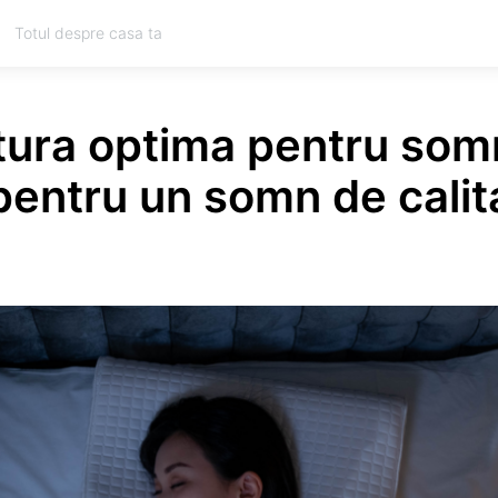
Totul despre casa ta
ura optima pentru som
pentru un somn de calit